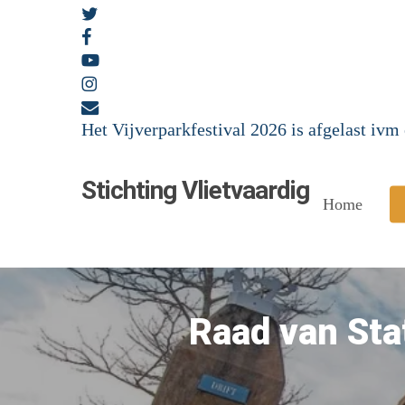
Skip
twitter
to
facebook
main
youtube
content
instagram
email
Het Vijverparkfestival 2026 is afgelast iv
Stichting Vlietvaardig
Home
Raad van Sta