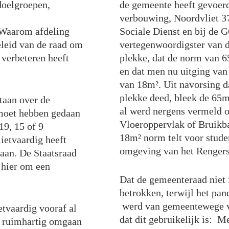
doelgroepen,
de gemeente heeft gevoerd
verbouwing, Noordvliet 37
 Waarom afdeling
Sociale Dienst en bij de 
leid van de raad om
vertegenwoordigster van d
 verbeteren heeft
plekke, dat de norm van 
en dat men nu uitging va
van 18m². Uit navorsing da
plekke deed, bleek de 65m²
taan over de
al werd nergens vermeld o
moet hebben gedaan
Vloeroppervlak of Bruikb
19, 15 of 9
18m² norm telt voor stud
ietvaardig heeft
omgeving van het Rengers
aan. De Staatsraad
 hier om een
Dat de gemeenteraad niet 
betrokken, terwijl het pa
werd van gemeentewege ve
etvaardig vooraf al
dat dit gebruikelijk is: M
o ruimhartig omgaan