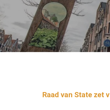
Hit enter to search or ESC to close
Raad van State zet 