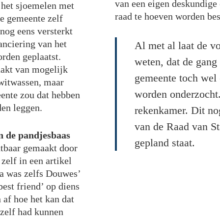
van een eigen deskundige e
t het sjoemelen met
raad te hoeven worden be
de gemeente zelf
nog eens versterkt
anciering van het
Al met al laat de v
rden geplaatst.
weten, dat de gang
aakt van mogelijk
gemeente toch wel
 witwassen, maar
worden onderzocht.
ente zou dat hebben
den leggen.
rekenkamer. Dit nog
van de Raad van St
en de pandjesbaas
gepland staat.
htbaar gemaakt door
zelf in een artikel
a was zelfs Douwes’
est friend’ op diens
 af hoe het kan dat
 zelf had kunnen