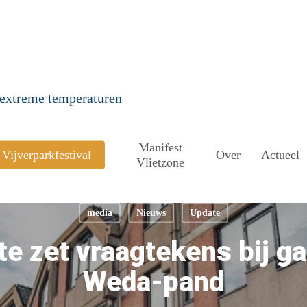
m extreme temperaturen
Manifest
Vijverparkfestival
Over
Actueel
Vlietzone
media
Nieuws
Update
te zet vraagtekens bij g
Weda-pand